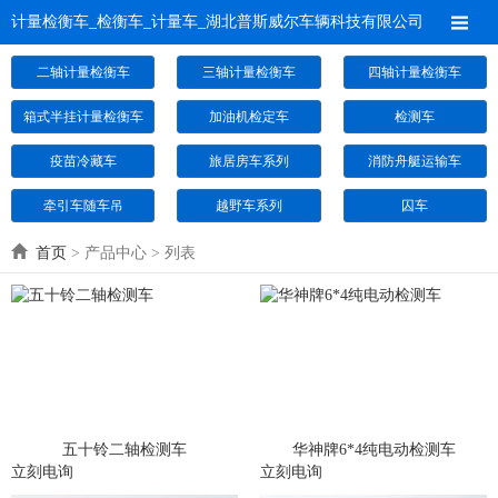
计量检衡车_检衡车_计量车_湖北普斯威尔车辆科技有限公司
二轴计量检衡车
三轴计量检衡车
四轴计量检衡车
箱式半挂计量检衡车
加油机检定车
检测车
疫苗冷藏车
旅居房车系列
消防舟艇运输车
牵引车随车吊
越野车系列
囚车
首页
> 产品中心 > 列表
五十铃二轴检测车
华神牌6*4纯电动检测车
立刻电询
立刻电询