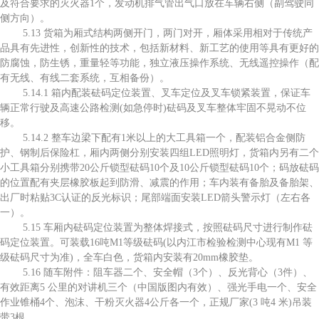
及符合要求的灭火器1个，发动机排气管出气口放在车辆右侧（副驾驶同
侧方向）。
5.13 货箱为厢式结构两侧开门，两门对开，厢体采用相对于传统产
品具有先进性，创新性的技术，包括新材料、新工艺的使用等具有更好的
防腐蚀，防生锈，重量轻等功能，独立液压操作系统、无线遥控操作（配
有无线、有线二套系统，互相备份）。
5.14.1 箱内配装砝码定位装置、叉车定位及叉车锁紧装置，保证车
辆正常行驶及高速公路检测(如急停时)砝码及叉车整体牢固不晃动不位
移。
5.14.2 整车边梁下配有1米以上的大工具箱一个，配装铝合金侧防
护、钢制后保险杠，厢内两侧分别安装四组LED照明灯，货箱内另有二个
小工具箱分别携带20公斤锁型砝码10个及10公斤锁型砝码10个；码放砝码
的位置配有夹层橡胶板起到防滑、减震的作用；车内装有备胎及备胎架、
出厂时粘贴3C认证的反光标识；尾部端面安装LED箭头警示灯（左右各
一）。
5.15 车厢内砝码定位装置为整体焊接式，按照砝码尺寸进行制作砝
码定位装置。可装载16吨M1等级砝码(以内江市检验检测中心现有M1 等
级砝码尺寸为准)，全车白色，货箱内安装有20mm橡胶垫。
5.16 随车附件：阻车器二个、安全帽（3个）、反光背心（3件）、
有效距离5 公里的对讲机三个（中国版图内有效）、强光手电一个、安全
作业锥桶4个、泡沫、干粉灭火器4公斤各一个，正规厂家(3 吨4 米)吊装
带3根。