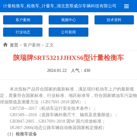
计量检衡车_检衡车_计量车_湖北普斯威尔车辆科技有限公司
客户案例
视频中心
技术资料
行业动态
公司新闻
首页
> 客户案例 > 正文
陕瑞牌SRT5321JJHXS6型计量检衡车
2024.01.22 人气：
430
本次投标产品符合国家的最新标准，满足现行机动车上户的最新规
定，质量符合国家标准、行业标准、地区标准等，符合国家燃油车污染物
排放限值及测量方法（GB17691-2018 国Ⅵ）；
GB7258—2017（机动车运行安全技术条件）；
GB1589—2016（道路车辆外廓尺寸、轴荷及质量限值）；
GB3847-2005，GB17691-2018 国Ⅵ 国六排放标准；
JJG907-2006(动态公路车辆自动衡器国家检定规程）
（1）检衡车设备