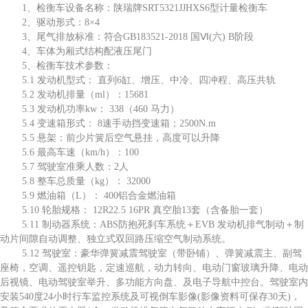
1、检衡车设备名称：陕瑞牌SRT5321JJHXS6型计量检衡车
2、驱动形式：8×4
3、尾气排放标准：符合GB183521-2018 国Ⅵ(六) B阶段
4、车体为厢式结构配液压尾门
5、检衡车技术参数：
5.1 发动机型式： 直列6缸、增压、中冷、四冲程、高压共轨
5.2 发动机排量（ml）：15681
5.3 发动机功率kw： 338（460 马力）
5.4 变速箱形式： 8速手动挡变速箱；2500N.m
5.5 悬架：前少片簧后空气悬挂，高度可以升降
5.6 最高车速（km/h）：100
5.7 驾驶室准乘人数：2人
5.8 整车总质量（kg）： 32000
5.9 燃油箱（L）： 400铝合金燃油箱
5.10 轮胎规格： 12R22.5 16PR 真空胎13套（含备胎一套）
5.11 制动器系统：ABS防抱死刹车系统＋EVB 发动机排气制动＋制
动片间隙自动调整、独立式双回路压缩空气制动系统。
5.12 驾驶室：豪华弹簧减震驾驶室（带卧铺）、弹簧减震主、副驾
座椅，空调、遥控钥匙，定速巡航，动力转向、电动门窗玻璃升降、电动
后视镜、电动驾驶室举升、多功能方向盘、及电子导航中控台。驾驶室内
安装540度24小时行车监控系统及可视倒车影像(影像资料可保存30天)，