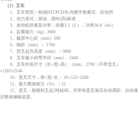
（2）叉车
1、叉车类型：林德HTCPCD30 内燃平衡重式、自动挡
2、动力形式：柴油、国Ⅳ(四)标准
3、发动机排量及功率：排量3.2（L），功率36.8（kw）
4、起重能力（kg）3000
5、载荷中心距（mm）500
6、轴距（mm）： 1760
7、货叉起升高度（mm）：3000
8、叉车最小转弯半径（mm）: 2440
9、叉车外形尺寸（长×宽×高）（mm） 2790（不带货叉）
×1265×2146
10、货叉尺寸，厚×宽×长： 45×122×1200
11、最大爬坡能力（%）：22
12、货叉：能顺利叉起2吨砝码，并带有货叉液压自动调距、自动液
压整体侧移装置。