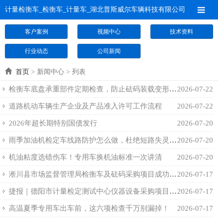
计量检衡车_检衡车_计量车_湖北普斯威尔车辆科技有限公司
客户案例
视频中心
技术资料
行业动态
公司新闻
首页
> 新闻中心 > 列表
检衡车底盘承重部件定期检查，防止砝码装载变形损坏！
2026-07-22
道路机动车辆生产企业及产品准入许可工作流程
2026-07-22
2026年超长期特别国债发行
2026-07-20
雨季加油机检定车线路防护怎么做，杜绝短路失灵隐患！
2026-07-20
机油粘度选错伤车！专用车换机油标准一次讲清
2026-07-20
淅川县市场监督管理局检衡车及砝码采购项目成功案例分享
2026-07-17
捷报｜德阳市计量检定测试中心仪器设备采购项目中标案例
2026-07-17
高温夏季专用车出车前，这六项检查千万别漏掉！
2026-07-17